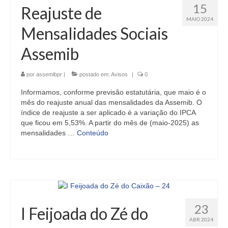
15
Reajuste de
MAIO 2024
Mensalidades Sociais
Assemib
por
assemibpr
|
postado em:
Avisos
|
0
Informamos, conforme previsão estatutária, que maio é o
mês do reajuste anual das mensalidades da Assemib. O
índice de reajuste a ser aplicado é a variação do IPCA
que ficou em 5,53%. A partir do mês de (maio-2025) as
mensalidades …
Conteúdo
23
I Feijoada do Zé do
ABR 2024