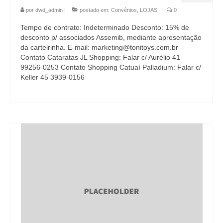
por
dwd_admin
|
postado em:
Convênios
,
LOJAS
|
0
Tempo de contrato: Indeterminado Desconto: 15% de
desconto p/ associados Assemib, mediante apresentação
da carteirinha. E-mail: marketing@tonitoys.com.br
Contato Cataratas JL Shopping: Falar c/ Aurélio 41
99256-0253 Contato Shopping Catuaí Palladium: Falar c/
Keller 45 3939-0156