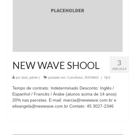
3
NEW WAVE SHOOL
ABR 2024
por
dwd_admin
|
postado em:
Convênios
,
IDIOMAS
|
0
Tempo de contrato: Indeterminado Desconto: Inglês /
Espanhol / Francês / Árabe (alunos acima de 14 anos)
20% nas parcelas. E-mail: marcia@newwave.com.br e
elisangela@newwave.com.br Contato: 45 3027-2346