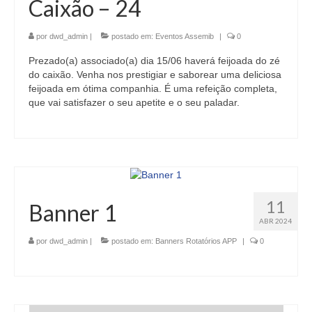
Caixão – 24
por
dwd_admin
|
postado em:
Eventos Assemib
|
0
Prezado(a) associado(a) dia 15/06 haverá feijoada do zé
do caixão. Venha nos prestigiar e saborear uma deliciosa
feijoada em ótima companhia. É uma refeição completa,
que vai satisfazer o seu apetite e o seu paladar.
11
Banner 1
ABR 2024
por
dwd_admin
|
postado em:
Banners Rotatórios APP
|
0