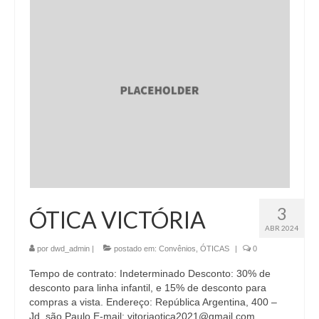
3
ÓTICA VICTÓRIA
ABR 2024
por
dwd_admin
|
postado em:
Convênios
,
ÓTICAS
|
0
Tempo de contrato: Indeterminado Desconto: 30% de
desconto para linha infantil, e 15% de desconto para
compras a vista. Endereço: República Argentina, 400 –
Jd. são Paulo E-mail: vitoriaotica2021@gmail.com