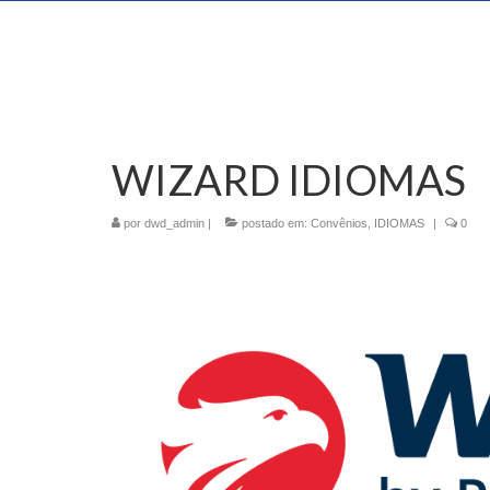
WIZARD IDIOMAS
por
dwd_admin
|
postado em:
Convênios
,
IDIOMAS
|
0