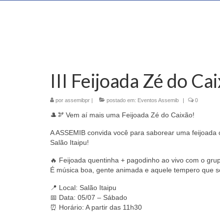
III Feijoada Zé do Ca
por
assemibpr
|
postado em:
Eventos Assemib
|
0
🎩🫘 Vem aí mais uma Feijoada Zé do Caixão!
A ASSEMIB convida você para saborear uma feijoada co
Salão Itaipu!
🔥 Feijoada quentinha + pagodinho ao vivo com o grup
É música boa, gente animada e aquele tempero que só
📍 Local: Salão Itaipu
📅 Data: 05/07 – Sábado
⏰ Horário: A partir das 11h30