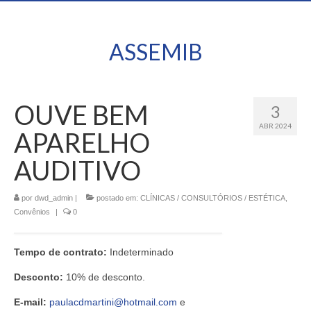
ASSEMIB
OUVE BEM
3
ABR 2024
APARELHO
AUDITIVO
por
dwd_admin
|
postado em:
CLÍNICAS / CONSULTÓRIOS / ESTÉTICA
,
Convênios
|
0
Tempo de contrato:
Indeterminado
Desconto:
10% de desconto.
E-mail:
paulacdmartini@hotmail.com
e